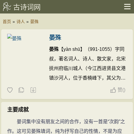
古诗词网
首页
»
诗人
»
晏殊
晏殊
晏殊
【yàn shū】（991-1055）字同
叔，著名词人、诗人、散文家，北宋
抚州府临川城人（今江西进贤县文港
镇沙河人，位于香楠峰下，其父为抚
州府手力节级），是当时的抚州籍第
赞
(
)
一个宰相。
晏殊
与其第七子晏几道
（1037-1110），在当时北宋词坛
主要成就
上，被称为“大晏”和“小晏”。
晏殊的
晏词集中没有朋友之间的合作，没有一首是“次韵”之
诗文(368篇)
晏殊的名句(47条)
作。这可见晏殊填词，纯为抒写自己的性情，不是为应