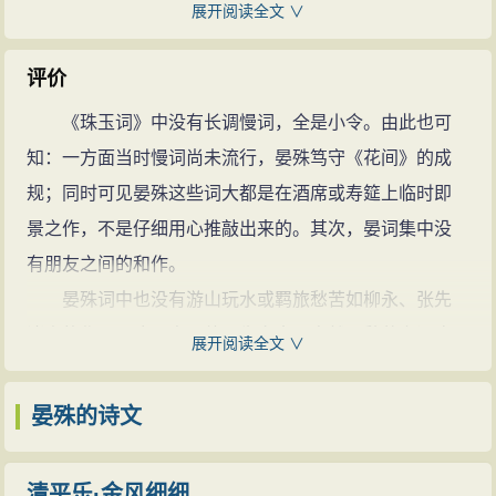
宰相寇准说道：“晏殊是外地人”皇帝回答道：“张九龄难道
展开阅读全文 ∨
不是外地人吗？”过了两天，又要进行诗、赋、论的考
试，晏殊上奏说道“我曾经做过这些题，请用别的题来测
评价
试我。”他的真诚与才华更受到真宗的赞赏，授其秘书省
《珠玉词》中没有长调慢词，全是小令。由此也可
正事，留秘阁读书深造。他学习勤奋，交友持重，深得
知：一方面当时慢词尚未流行，晏殊笃守《花间》的成
直使馆陈彭年的器重。三年，召试中书，任太常寺奉礼
规；同时可见晏殊这些词大都是在酒席或寿筵上临时即
郎。
景之作，不是仔细用心推敲出来的。其次，晏词集中没
宦海沉浮
有朋友之间的和作。
大中祥符元年（1008年）任光禄寺丞，他父亲去
晏殊词中也没有游山玩水或羁旅愁苦如柳永、张先
世，他回到临川（今江西抚州）服丧，服丧期未了就被
诸人的作品，这是由于他一生富贵，自然无愁苦之词,但
展开阅读全文 ∨
召回任职，跟从皇上到太清官祭祀。皇上令他编修宝
他也并非全无悲戚，不过他所悲所戚的是人生中共有的
训，做了同判太常礼院。不久，母亲去世，他请求等服
“无可奈何”的共悲，而非个人为某事的小悲小痛，又因为
晏殊的诗文
期结束后再任职。皇上没有允许。又被调任为太常寺
他一生历任各级大官，纵有儿女之情也不能象柳永、秦
丞，被提升为左正言、直史馆，做了升王府记室参军，
观那样表达出来，所以他词中又似乎有一种潜伏的风
清平乐·金风细细