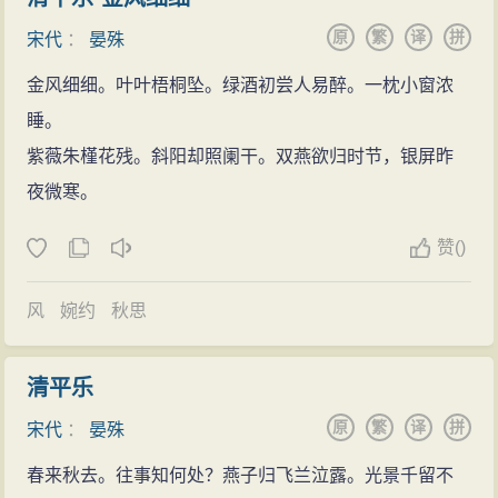
掌书写笺。年中时，迁升为户部员外郎，做了太子舍
情，不能倾泻出来，只能在一定范围内隐约地表达，适
原
繁
译
拼
人，不久又做了知制诰、判集贤院。过了很长时间，做
宋代
：
晏殊
可而止。
了翰林学士，迁升为左庶子。皇上每次向晏殊询问事
金风细细。叶叶梧桐坠。绿酒初尝人易醉。一枕小窗浓
情，都是用方寸小字把所问的内容写在小纸片上给他。
睡。
晏殊把自己的建议写好后，连同那个小纸片都装在一起
紫薇朱槿花残。斜阳却照阑干。双燕欲归时节，银屏昨
呈给皇上，皇上对他的谨慎严密很欣赏。乾兴元年
夜微寒。
（1022年），年仅12岁的仁宗继位，刘太后听政。宰相
赞
(
)
丁谓、枢密使曹利用想独揽大权，朝中众官议论纷纷，
束手无策。晏殊提出“垂帘听政”的建议，得到大臣们的支
风
婉约
秋思
持。为此，迁右谏议大夫兼侍读学士、加给事中，后任
礼部侍郎知审官院、郊礼仪仗使、迁枢密副使。因反对
清平乐
张耆升任枢密使，违反了刘太后的旨意，加之在玉清宫
原
繁
译
拼
怒以朝笏撞折侍从的门牙，被御史弹劾。
宋代
：
晏殊
创办教育
春来秋去。往事知何处？燕子归飞兰泣露。光景千留不