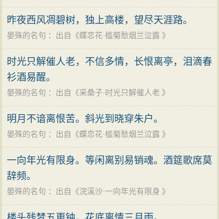
昨夜西风凋碧树，独上高楼，望尽天涯路。
晏殊的名句
：出自《
蝶恋花·槛菊愁烟兰泣露
》
时光只解催人老，不信多情，长恨离亭，泪滴春
衫酒易醒。
晏殊的名句
：出自《
采桑子·时光只解催人老
》
明月不谙离恨苦。斜光到晓穿朱户。
晏殊的名句
：出自《
蝶恋花·槛菊愁烟兰泣露
》
一向年光有限身。等闲离别易销魂。酒筵歌席莫
辞频。
晏殊的名句
：出自《
浣溪沙·一向年光有限身
》
楼头残梦五更钟，花底离情三月雨。