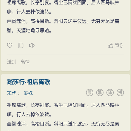
节度使（今陕西西安）。后调到河南府，官衔被转到兵
祖席离歌，长亭别宴。香尘已隔犹回面。居人匹马映林
部。至和元年（1054）六月，晏殊因病请求回京城医
嘶，行人去棹依波转。
治，待病好以后，再出京任职，仁宗特意把他留下来，
画阁魂消，高楼目断。斜阳只送平波远。无穷无尽是离
让他为自己讲经释义，让他五天到自己这里来一次，按
愁，天涯地角寻思遍。
宰相的规格对待他。过了一年，晏殊的病情加重了，仁
赞
(
)
宗想前去看他。晏殊知道后就立刻派人捎信给仁宗，信
中说：“我老了又重病在身，不能做事了，不值得被陛下
送别
离情
您担心了。”不久即于至和二年正月二十八日（1055年2
月27日）去世。仁宗虽然亲自前去哀悼，但仍因没能在
踏莎行·祖席离歌
他卧病时来看望他感到遗憾，特地二天没有上朝。赠给
原
繁
译
拼
宋代
：
晏殊
晏殊司空（三公之一）兼侍中（官名，门下省长官）的
官爵，赐谥号为“元献”，在碑文的首款篆写了“旧学之碑”
祖席离歌，长亭别宴。香尘已隔犹回面。居人匹马映林
四个字。晏殊虽多年身居要位，却平易近人。他唯贤是
嘶，行人去棹依波转。
举，范仲淹、孔道辅、王安石等均出自其门下；韩琦、
画阁魂消，高楼目断。斜阳只送平波远。无穷无尽是离