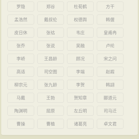
罗隐
郑谷
杜荀鹤
方干
孟浩然
戴叔伦
权德舆
韩偓
皮日休
张祜
韦庄
皇甫冉
张乔
张说
吴融
卢纶
李峤
王昌龄
顾况
宋之问
高适
司空图
李端
赵嘏
柳宗元
张九龄
李贺
韩翃
马戴
王勃
贺知章
郦道元
陶渊明
屈原
左丘明
司马迁
曹操
曹植
诸葛亮
卓文君