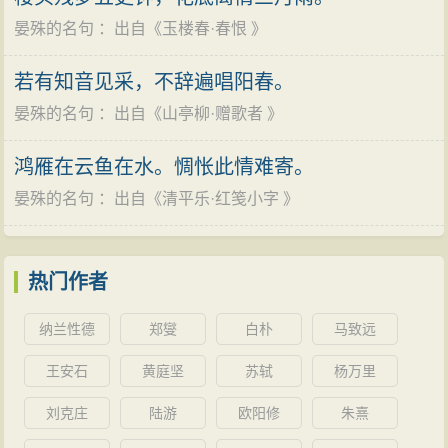
晏殊的名句
：出自《
玉楼春·春恨
》
若有知音见采，不辞遍唱阳春。
晏殊的名句
：出自《
山亭柳·赠歌者
》
鸿雁在云鱼在水。惆怅此情难寄。
晏殊的名句
：出自《
清平乐·红笺小字
》
热门作者
纳兰性德
郑燮
白朴
马致远
王安石
黄庭坚
苏轼
杨万里
刘克庄
陆游
欧阳修
朱熹