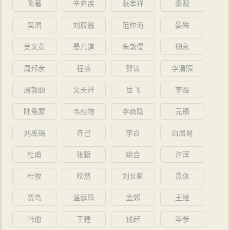
陈著
辛弃疾
张孝祥
秦观
吴潜
刘辰翁
范仲淹
晏殊
吴文英
晏几道
朱敦儒
柳永
周邦彦
程垓
贺铸
李清照
周敦颐
文天祥
岳飞
李煜
陆龟蒙
韦应物
李商隐
元稹
刘禹锡
齐己
李白
白居易
杜甫
张籍
姚合
许浑
杜牧
皎然
刘长卿
贯休
贾岛
温庭筠
孟郊
王维
韩愈
王建
钱起
岑参