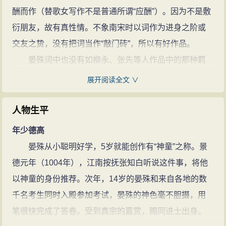
酬而作（替歌女写作不是普通所谓“应酬”）。因为不是敷
衍朋友，故有真性情。不象南宋时以词作为进身之阶或
交友之贽，没有把词当作“敲门砖”，所以有好作品。
晏殊词中也没有如柳永、张先等人作品中的那种羁
旅愁苦，这是由于他一生富贵，仕途坦荡决定的。
展开阅读全文 ∨
《东都事略》说他有文集240卷，《中兴书目》作94
卷，《文献通考》载《临川集》30卷，皆不传。传者惟
人物生平
《珠玉词》3卷。汲古阁并为1卷，为《宋六十名家词》
年少德高
之首集，计词131首，清人辑有【晏文献遗文】收入【宋
晏殊从小聪明好学，5岁就能创作有“神童”之称。景
四人集】中。
德元年（1004年），江南按抚张知白听说这件事，将他
以神童的身份推荐。次年，14岁的晏殊和来自各地的数
千名考生同时入殿参加考试，晏殊的神色毫不胆摄，用
笔很快完成了答卷。受到真宗的嘉赏，赐同进士出身。