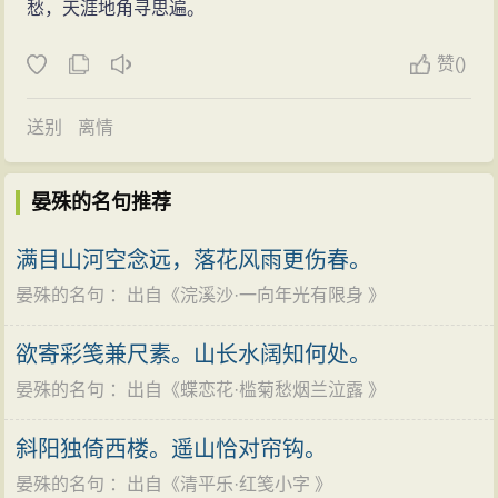
富弼、欧阳修等皆经他栽培、荐引，都得到重用。韩琦
愁，天涯地角寻思遍。
连任仁宗、英宗、神宗三朝宰相；富弼身为晏殊女婿，
赞
(
)
但殊举贤不避亲，晏殊为宰相时，富弼为枢密副使，后
官拜宰相。
送别
离情
晏殊的名句推荐
满目山河空念远，落花风雨更伤春。
晏殊的名句
：出自《
浣溪沙·一向年光有限身
》
欲寄彩笺兼尺素。山长水阔知何处。
晏殊的名句
：出自《
蝶恋花·槛菊愁烟兰泣露
》
斜阳独倚西楼。遥山恰对帘钩。
晏殊的名句
：出自《
清平乐·红笺小字
》