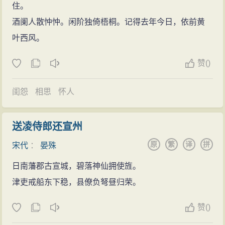
天圣五年（1027年），以刑部侍郎贬知宣州，后改
住。
知应天府。在此期间，他极重视书院的发展，大力扶持
酒阑人散忡忡。闲阶独倚梧桐。记得去年今日，依前黄
应天府书院，力邀范仲淹到书院讲学，培养了大批人
叶西风。
才。该书院（又称“睢阳书院”）与白鹿洞、石鼓、岳麓合
赞
(
)
称宋初四大书院。这是自五代以来，学校屡遭禁废后，
由晏殊开创大办教育之先河。庆历三年在宰相任上时，
闺怨
相思
怀人
又与枢密副使范仲淹一起，倡导州、县立学和改革教学
内容，官学设教授。自此，京师至郡县，都设有官学。
送凌侍郎还宣州
这就是有名的“庆历兴学”。
原
繁
译
拼
宋代
：
晏殊
扭转战局
明道元年（1032年），晏殊升任参知政事（副宰
日南藩郡古宣城，碧落神仙拥使旌。
相）加尚书左丞。第二年
津吏戒船东下稳，县僚负弩昼归荣。
因谏阻太后“服衮冕以谒太庙”，贬知亳州、陈州。五
赞
(
)
年后召任刑部尚书兼御史中丞，复为三司使。时值李元