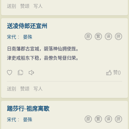
昊称帝，建立西夏国，并出兵陕西一带，而宋将屡屡败
送别
赞颂
写人
退。晏殊全面分析当时的军事形势，从失利中找原因，
针对存在的问题，奏请仁宗后，办了四件加强军备的大
送凌侍郎还宣州
事：撤消内臣监军，使军队统帅有权决定军中大事；召
原
繁
译
拼
宋代
：
晏殊
募、训练弓箭手，以备作战之用；清理宫中长期积压的
财物，资助边关军饷；追回被各司侵占的物资，充实国
日南藩郡古宣城，碧落神仙拥使旌。
库。由此，宋军很快平定了西夏的进犯。
津吏戒船东下稳，县僚负弩昼归荣。
晚年生活
赞
(
)
庆历二年（1042年），晏殊官拜宰相，以枢密使加
平章事。第二年，以检校太尉刑部尚书同平章事，晋中
送别
赞颂
写人
书门下平章事，集贤殿学士，兼枢密使。庆历四年
（1044年），因撰修李宸妃墓志等事，遭孙甫、蔡襄弹
踏莎行·祖席离歌
劾，贬为工部尚书知颖州，后又以礼部、刑部尚书知陈
原
繁
译
拼
宋代
：
晏殊
州、许州。60岁时以户部尚书、观文殿大学士知永兴军