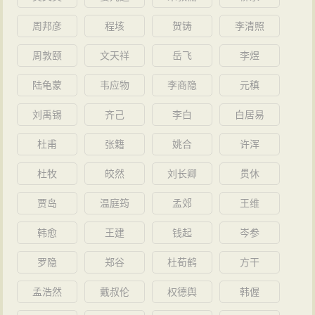
周邦彦
程垓
贺铸
李清照
周敦颐
文天祥
岳飞
李煜
陆龟蒙
韦应物
李商隐
元稹
刘禹锡
齐己
李白
白居易
杜甫
张籍
姚合
许浑
杜牧
皎然
刘长卿
贯休
贾岛
温庭筠
孟郊
王维
韩愈
王建
钱起
岑参
罗隐
郑谷
杜荀鹤
方干
孟浩然
戴叔伦
权德舆
韩偓