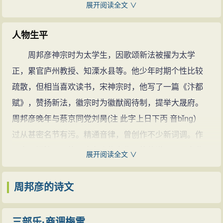
虽然早期也有潦倒奔走之日，但仕途一直处于上升状
展开阅读全文 ∨
这首词将他同李师师求欢的心情比作露水，心像刀
态，逐步做到知府，直至成为宋徽宗设立的大晟府的“音
割，在雪压城门之际恨不能“胜”徽宗，看着李师师的纤指
乐官员”，上宠下捧，过着舒适的“专业创作”生活；虽生逢
人物生平
剥去橙子皮而无言面对现实的残酷，只求能在师师的“锦
北宋之末，但国家破灭的惨变发生在其身后。身为婉约
周邦彦神宗时为太学生，因歌颂新法被擢为太学
幄”下求的一时“初温”，情绪绵绵，对面坐下听师师弹琴弄
词人的他，词的内容既被苏轼翻新到极致，他必然要在
正，累官庐州教授、知溧水县等。他少年时期个性比较
弦。悄悄地发问：晚上住哪儿？引用李师师对徽宗说过
艺术技巧上出奇制胜。他本人精音乐，又搞过“专业创
疏散，但相当喜欢读书，宋神宗时，他写了一篇《汴都
的话“城上已三更，马滑霜浓”，借指李师师的用意是打发
作”，因此能精雕细琢，研音炼字，在审订词调方面做了
赋》，赞扬新法，徽宗时为徽猷阁待制，提举大晟府。
徽宗回去，于是在徽宗“休去”后，才得来这“少人行”的绝
不少精密的整理工作，扩展了音乐领域，在填词技巧上
周邦彦晚年与蔡京同党刘昺(注 此字上日下丙 音bǐng）
好相会时机。赞师师的机智。李师师很喜欢，笑纳了。
有不少新创举。他更能自己度曲，创造了《六丑》等新
过从甚密名节有污。精通音律，曾创作不少新词调。作
天将拂晓，周邦彦才独自匆匆归去。（另有一种说法
词牌。总之，他继承了柳永、秦观等人成就，开了格律
品多写闺情、羁旅，也有咏物之作。格律谨严，语言曲
《少年游·并刀如水》中的译文是：路滑霜浓，很少有人
展开阅读全文 ∨
词派的先河，为词的艺术形式作出了贡献。周邦彦词在
丽精雅。长调尤善铺叙。为后来格律派词人所宗。旧时
行走，不如就别走了吧。这里是挽留徽宗“休去”。）
艺术技巧上确实高出一筹。过去、现在、未来的景象相
词论称他为“词家之冠”“词中老杜”。有《清真居士集》，
周邦彦的诗文
谁知有一次在与宋徽宗云雨之后，李师师竟然忘情
交错，技法多变却又前后照应，结构严密而又委婉曲
后人改名为《片玉集》。
地把《少年游》这首词当着徽宗的面唱了出来，宋徽宗
折。周邦彦词中出现的沉郁清愁，遂以写漂亮的忧郁使
历官太学正，国子主簿，徽猷阁待制，提举大晟府
一听，就明白那天在李师师家的事被人知道了。他问李
三部乐·商调梅雪