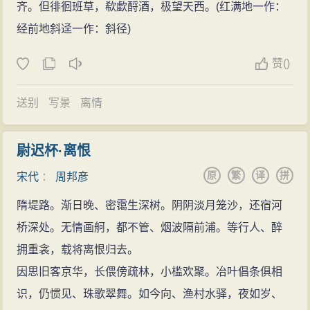
通读，“迥”、“动”、“迤”三字阳上作去，“出”清入作上，这
齐。但徘徊班草，欷歔酹酒，极望天西。(红满地一作：
样每个字都合四声，读来抑扬变化而和谐婉转，绝无吐
经前地斜迳一作：斜径)
音不顺而显得拗口的地方。这种词本身即富有音乐美，
赞
(
)
同乐曲能够完美配合。所以，当时上至贵族、文士，下
至乐工、歌女，都爱唱周邦彦的词。
送别
写景
离情
其次，周邦彦的词极讲究“章法”即整篇结构自柳永以
来，作长调的人多了起来。但这类词篇幅长，布局的讲
尉迟杯·离恨
究很费心思。而不少人写长调时，或是中间填上些丽藻
原
繁
译
拼
宋代
：
周邦彦
充数，或前紧后松，或为了一两句佳句而敷衍成篇。在
这方面，柳永的长处在善于井井有条地展开铺叙，苏轼
隋堤路。渐日晚、密霭生深树。阴阴淡月笼沙，还宿河
的长处在以奔放的情绪一脉贯穿，而周邦彦要比他们更
桥深处。无情画舸，都不管、烟波隔前浦。等行人、醉
讲究章法，能精心地把一首词写得有张有弛，曲折回
拥重衾，载将离恨归去。
环。如《兰陵王·柳》，这首词三叠三换头，声韵格律极
因思旧客京华，长偎傍疏林，小槛欢聚。冶叶倡条俱相
复杂；而周邦彦写来十分工稳妥切，所以尤为乐师所
识，仍惯见、珠歌翠舞。如今向、渔村水驿，夜如岁、