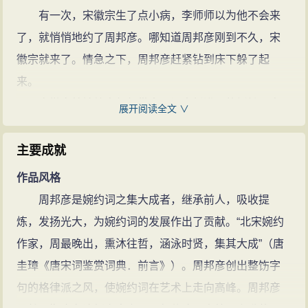
宗。旧时词论称他为“词家之冠”。有
有一次，宋徽宗生了点小病，李师师以为他不会来
《清真集》传世。
周邦彦的诗文
了，就悄悄地约了周邦彦。哪知道周邦彦刚到不久，宋
(286篇)
周邦彦的名句(48条)
徽宗就来了。情急之下，周邦彦赶紧钻到床下躲了起
来。
宋徽宗特地给李师师带来了江南新进贡的鲜橙，李
展开阅读全文 ∨
师师亲手剥了鲜橙二人分食。三更时分，宋徽宗要回宫
了，李师师还叮嘱他说“已经三更了，马滑霜浓，你要小
主要成就
心了。”这一切，都被躲在床下的周邦彦看见听到了。
作品风格
宋徽宗走了以后，周邦彦钻出来，乘兴把他听到的
周邦彦是婉约词之集大成者，继承前人，吸收提
写成了一首《少年游·并刀如水》：
炼，发扬光大，为婉约词的发展作出了贡献。“北宋婉约
并刀如水，吴盐胜雪，纤指破新橙。锦幄初温，兽
作家，周最晚出，熏沐往哲，涵泳时贤，集其大成”（唐
烟不断，相对坐调笙。
圭璋《唐宋词鉴赏词典．前言》）。周邦彦创出整饬字
低声问：向谁行宿？城上已三更。马滑霜浓，不如
句的格律派之风，使婉约词在艺术上走向高峰。周邦彦
休去，直是少人行。