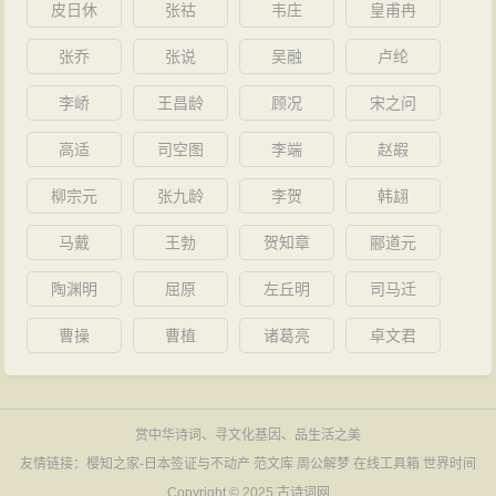
皮日休
张祜
韦庄
皇甫冉
张乔
张说
吴融
卢纶
李峤
王昌龄
顾况
宋之问
高适
司空图
李端
赵嘏
柳宗元
张九龄
李贺
韩翃
马戴
王勃
贺知章
郦道元
陶渊明
屈原
左丘明
司马迁
曹操
曹植
诸葛亮
卓文君
赏中华诗词、寻文化基因、品生活之美
友情链接：
樱知之家-日本签证与不动产
范文库
周公解梦
在线工具箱
世界时间
Copyright © 2025
古诗词网