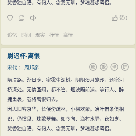
爱。据毛开《樵隐笔录》称，直到南宋初，还“都下盛
焚香独自语。有何人、念我无聊，梦魂凝想鸳侣。
行”，“西楼南瓦皆歌之，谓之‘渭城三叠’。”其内容只是写
赞
(
)
客中送别，抒发倦游之情和惜别之情，而层次安排极富
匠心。第一节由眼前之景引出回忆，再转回自身，点明
追忆
时间
现实
抒情
离情
送别主题，接着又翻回到屡屡折柳送客的往事，开阖变
化之间，写足了客居京华的百无聊赖；第二节起笔宕
尉迟杯·离恨
开，追思旧游，很快以“又”字接上昨夜别宴场景，叹息旧
原
繁
译
拼
宋代
：
周邦彦
交又少一人，然后借想象写朋友离去、彼此在相隔中相
望的情景；第三节以二个短句起头，在急促的节奏中涌
隋堤路。渐日晚、密霭生深树。阴阴淡月笼沙，还宿河
出一腔哀怨，随后节奏放慢，描绘离舟去后斜阳日暮，
桥深处。无情画舸，都不管、烟波隔前浦。等行人、醉
自己犹徘徊不忍去的情形，再展开往日温馨友情的追
拥重衾，载将离恨归去。
思，最后用“泪暗滴”的现实收束。这种反复回环、层层渲
因思旧客京华，长偎傍疏林，小槛欢聚。冶叶倡条俱相
染的章法，就像中国的古典园林艺术，曲折变化，避免
识，仍惯见、珠歌翠舞。如今向、渔村水驿，夜如岁、
了一览无余的毛病。在周词中，如《瑞龙吟·章台路》、
焚香独自语。有何人、念我无聊，梦魂凝想鸳侣。