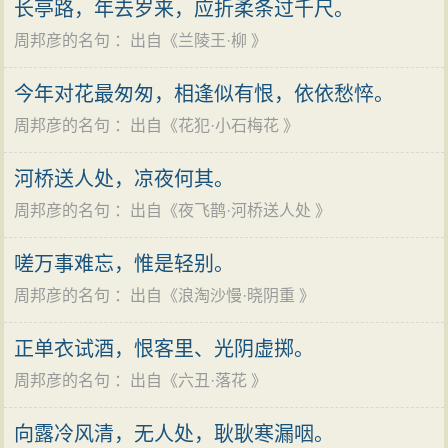
难为不醉。
长亭路，年去岁来，应折柔条过千尺。
我爱深如你，我心在、个人心里。便相看、老却春
周邦彦的名句
：出自《
兰陵王·柳
》
风，莫无些欢意。
今年对花最匆匆，相逢似有恨，依依愁悴。
而最难得的，是周邦彦无论用雅语还是俗语，都能
周邦彦的名句
：出自《
花犯·小石梅花
》
够化雅为俗，化俗为雅，使它们在一首词中融为一个整
体，不显得突出碍眼。
河桥送人处，凉夜何其。
三是他对事物的观察很细腻，对意象的选择很讲
周邦彦的名句
：出自《
夜飞鹊·河桥送人处
》
究，所以语言的表现力很强，如《苏幕遮·燎沉香》上
阙：
嗟万事难忘，惟是轻别。
燎沉香，消溽暑。鸟雀呼晴，侵晓窥檐语。叶上初
周邦彦的名句
：出自《
浪淘沙慢·晓阴重
》
阳干宿雨，水面清圆，一一风荷举。
正单衣试酒，恨客里、光阴虚掷。
后三句历来受人推崇，因为它传神地描摹出了雨后
周邦彦的名句
：出自《
六丑·落花
》
初晴的清晨荷叶在水面迎风挺立那种动态的、疏朗而秀
拔的风姿。“一一风荷举”读起来是很浅的句子，实际每个
向露冷风清，无人处，耿耿寒漏咽。