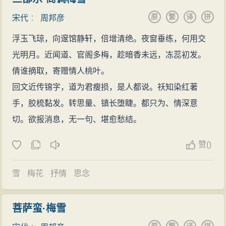
心灵获得一种微妙的愉悦。这些作品中透露的忧伤，用
（管理音乐的机构）。诗词文赋，无所不擅。但为词名
师师填词的人是谁。李师师不敢隐瞒，说是周邦彦。于
原
繁
译
拼
雅丽的词句排列组合着，形成一股流动的淡淡愁绪，绝
宋代
：
周邦彦
所掩，诗文多零落不传。其中《汴都赋》为成名之作，
是，第二天，宋徽宗就下令把周邦彦贬出京城。
不过激，就如低度美酒，让人微醉，但又不致激动人的
浮玉飞琼，向邃馆静轩，倍增清绝。夜窗垂练，何用交
长7000字，流传至今。古体诗《天赐白》、《过羊角哀
宋徽宗又去李师师家的时候，李师师不在。过了一
神思。这种似雨馀粘地的情絮，固然琢磨出高妙的技
光明月。近闻道、官阁多梅，趁暗香未远，冻蕊初发。
左伯桃墓》风骨凛然，绝无绮罗香泽之气。周邦彦被公
会儿，李师师回来了，但眼睛红红的，显然是哭过了。
巧，但要将思想感情提升到一个高度，却是一个障碍，
倩谁摘取，寄赠情人桃叶。
认为是“负一代词名”的词人，在宋代影响甚大。邦彦词多
宋徽宗问她去了哪里，李师师说送人去了。宋徽宗马上
所以后世人眼中只见其格律华美，少谈其思想内容，是
回文近传锦字，道为君瘦损，是人都说。祅知染红著
写男女恋情，咏物怀古，羁旅行役，内容较窄，境界不
问她，是不是送周邦彦去了。李师师点点头。宋徽宗
必然的——大概，他的清愁沉郁只是其精美形式赖以树
手，胶梳黏发。转思量、镇长堕睫。都只为、情深意
高。但在艺术创意上堪称大家，其词善于铺叙，即在写
问：“他又写了什么东西没有？”李师师说填了一首《兰陵
立的手段罢了！
切。欲报消息，无一句、堪愈愁结。
景抒情中渗入述事，造成另一境界，形成曲折回环，开
王·柳》。宋徽宗让她唱来听，李师师就唱道：
“水面清圆，一一风荷举”，周邦彦这一名句正形象地
阖动荡，抑扬顿挫之势，发展了柳永、张先的慢词。加
柳阴直，烟里丝丝弄碧。隋堤上，曾见几番，拂水
赞
(
)
说明了他自己的词风——疏荷小立的一份“清圆”意味。然
之语言工丽，多用典故，形成了浑厚、典雅、缜密的艺
飘绵送行色。登临望故国。谁识，京华倦客？长亭路，
而，他身处的时期，是北宋末年，国力衰弱，内忧外
术风格。代表作如：〔少年游〕“并刀如水”，在寥寥51字
年来岁去，应折柔条过千尺。
雪
梅花
抒情
思念
困，在上者昏庸，在下者抗争，在外者犯境：周邦彦死
中，不但写故事，重现当时的境界，而且写对话，如见
闲寻旧踪迹。又酒趁哀弦，灯照离席。梨花榆火催
前一年，方腊起义；死后六年，宋徽宗被俘，北宋沦
词中之人，且闻其语，生动地描摹出人物的性格、心
寒食。愁一箭风快，半篙波暖，回头迢递便数驿，望人
菩萨蛮·梅雪
亡。可以说，曾长期担任要员的周邦彦是国家衰亡的见
态，在词中实为独创。另一首〔少年游〕“朝云漠漠散轻
在天北。