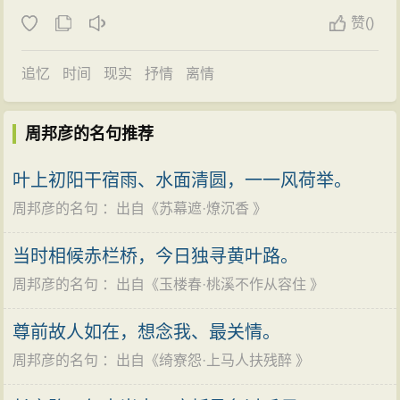
《六丑·蔷薇谢后作》等许多长调词，大抵都有这样的特
赞
(
)
点。
再有，周邦彦词十分重视语言的锤炼，做到既浑成
追忆
时间
现实
抒情
离情
自然，又精致工巧这表现在好几个方面：
一是他善于化用典故和前人词句，能把它们融化在
周邦彦的名句推荐
全篇中，显得天衣无缝，不留痕迹，所以张炎在《词
源》中说他“善于融化诗句”，“采唐诗，融化如自己者，乃
叶上初阳干宿雨、水面清圆，一一风荷举。
其所长”。这种例子很多，甚至像《西河·金陵怀古》隐括
周邦彦的名句
：出自《
苏幕遮·燎沉香
》
了刘禹锡《石头城》、《乌衣巷》两首七绝和古乐府
当时相候赤栏桥，今日独寻黄叶路。
《石城乐》，却也写得非常完整流贯，没有让人觉突兀
周邦彦的名句
：出自《
玉楼春·桃溪不作从容住
》
不自然的地方。
二是他在善于运用典雅语言的同时，也善于运用浅
尊前故人如在，想念我、最关情。
俗的口语和民间俚语，如《万里春》：
周邦彦的名句
：出自《
绮寮怨·上马人扶残醉
》
千红万翠，簇定清明天气。为怜他、种种清香，好