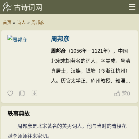
古诗词网
首页
»
诗人
»
周邦彦
周邦彦
周邦彦
（1056年－1121年），中国
北宋末期著名的词人，字美成，号清
真居士，汉族，钱塘（今浙江杭州）
人。历官太学正、庐州教授、知溧水
县等。徽宗时为徽猷阁待制，提举大
赞
(
)
晟府。精通音律，曾创作不少新词
调。作品多写闺情、羁旅，也有咏物
轶事典故
之作。格律谨严。语言典丽精雅。长
周邦彦是北宋著名的美男词人，他与当时的青楼花
调尤善铺叙。为后来格律派词人所
魁李师师往来密切。