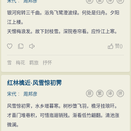
原
繁
译
拼
证者，但本应十分敏感的词人却于末世沉浸在“清圆”的自
宋代
：
周邦彦
丝”，写得更妙。一首小令写了两个故事，中间只用“而今
凄恻，恨堆积。渐别浦萦回，津堠岑寂。斜阳冉冉
在悠闲中。
银河宛转三千曲。浴凫飞鹭澄波绿。何处是归舟。夕阳
丽日明金屋”一句联起来，将上阕的追忆恋爱与下阕的共
春无极。念月榭携手，露桥闻笛。沉思前事，似梦里，
艺术贡献
江上楼。
同生活、金屋藏娇两种境界进行了比较，感受追忆两个
泪暗滴。
周邦彦的词作，内容不外乎男女恋情、别愁离恨、
天憎梅浪发。故下封枝雪。深院卷帘看。应怜江上寒。
故事中的同一种情调：相聚不如相思，意味深长。另如
宋徽宗听了以后，觉得周邦彦确实是个人才，就赦
人生哀怨等传统题材，反映的社会生活面不够广阔。他
长调〔花犯〕“粉墙低”，跳跃曲折，照应、收放、开合，
免了他，还让他做了专管乐舞的大晟府提举。
赞
(
)
的成就主要在于兼收并蓄，博采诸家之所长，又摒弃它
十分讲究；〔过秦楼〕“水浴清蟾”，将时间、地点、人
们的弊端，引导词的创作逐步走上富艳精工的道路。在
物、感情变换数次，构成全部事件、人物感情发展的脉
雪
梅花
羁旅
抒怀
他的词中，既有温庭筠的秾丽，韦庄的清艳，又有冯延
络；〔兰陵王〕《柳》，把将离之情，既去之思，居者
巳的缠绵、李后主的深婉，也有晏殊的蕴藉和欧阳修的
与行者，旧恨与新愁，人和物，情和境，浑然融为一
红林檎近·风雪惊初霁
秀逸。至于柳永的铺叙绵密乃至是淫冶恻艳以及苏轼的
气。邦彦词音律严整，格调精工，多创新调。因此他被
原
繁
译
拼
宋代
：
周邦彦
清旷豪达，我们都能窥知一二。同时，对于婉约词和豪
尊为婉约派的集大成者和格律派的创始人，开南宋姜
放词的某些缺点，他也尽量避免。因此，周邦彦的词深
风雪惊初霁，水乡增暮寒。树杪堕飞羽，檐牙挂琅玕。
夔、吴文英格律词派先河。周邦彦的集子有杨泽民、方
得后人赞赏，并产生了广泛的影响。
才喜门堆巷积，可惜迤逦销残。渐看低竹翩翻。清池涨
千里、陈允平三家和词，今存《片玉词》10卷，《彊邨
促进词体声律模式的进一步规范化、精密化在北
微澜。
丛书》本；另有《清真集》2卷，集外词1卷，《四印斋