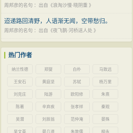
字经过了细心的推敲。再如《玉楼春·桃溪不作从容住》
周邦彦的名句
：出自《
浪淘沙慢·晓阴重
》
中“烟中列岫青无数，雁背夕阳红欲暮”，在色彩的渲染和
空间的布列上，可谓极工致精巧。总之，周邦彦的词虽
迢递路回清野，人语渐无闻，空带愁归。
说在题材和情感内涵方面没有提供更多的新东西，但在
周邦彦的名句
：出自《
夜飞鹊·河桥送人处
》
艺术形式、技巧方面都堪称北宋词的又一个集大成者，
为后人提供了许多经验。因此，南宋以后的姜夔、张
热门作者
炎、周密、吴文英等人都十分推重周邦彦，有人甚至称
他为“二百年来以乐府独步”（陈郁《藏一话腴》）。直到
纳兰性德
郑燮
白朴
马致远
清代的常州词派，还奉他为词之“集大成者”，认为学词的
王安石
黄庭坚
苏轼
杨万里
最高境界，就是到达他的“浑化”（周济《宋四家词选
刘克庄
陆游
欧阳修
朱熹
序》）。就连近代学者王国维，也把周邦彦比作“词中老
杜”（《清真先生遗事》）。这说明在词的艺术形式和语
陈著
辛弃疾
张孝祥
秦观
言技巧上，周邦彦确有出色的贡献与深远的影响。
吴潜
刘辰翁
范仲淹
晏殊
吴文英
晏几道
朱敦儒
柳永