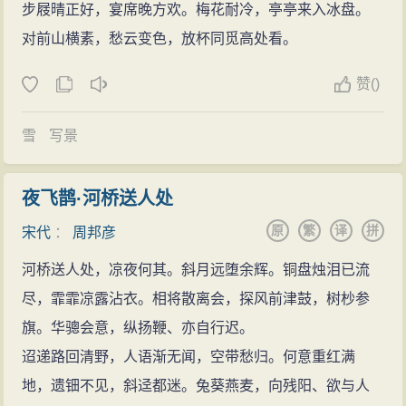
宋，以苏轼为代表的词风在大力开拓词的表现领域的同
步屐晴正好，宴席晚方欢。梅花耐冷，亭亭来入冰盘。
所刻词》本。
时，又往往成为“曲子中缚不住者”，表现出作为文字作品
对前山横素，愁云变色，放杯同觅高处看。
周邦彦名字取自《诗经》的《国风·郑风·羔裘》“邦之
的词与音乐逐渐分离的趋向。而周邦彦却是朝另一个方
彦兮”，译为国家有才华的人。王国维《人间词话》称：
赞
(
)
向发展，极端重视词与音乐的配合，使词的声律模式进
“美成深远之致，不及欧、秦，唯言情体物，穷极工巧，
一步规范化、精密化。应该说两种方向各有其成就。在
故不失为第一流之作者，但恨创调之才多，创意之才少
雪
写景
任大晟府提举时，周邦彦以他的音律知识并吸收民间乐
耳。”可见其也是一位很有才学的人。
工曲师的经验，搜集和审定了前代与当时流行的八十多
夜飞鹊·河桥送人处
种词调，确定了各词调中每个字的四声，连同为仄声的
原
繁
译
拼
宋代
：
周邦彦
上、去、入都不容混用，并创制了《六丑》、《华胥
引》、《花犯》、《隔浦莲近拍》等不少新调。他所作
河桥送人处，凉夜何其。斜月远堕余辉。铜盘烛泪已流
的词，格律自然是十分严谨，如《绕佛阁·暗尘四敛》的
尽，霏霏凉露沾衣。相将散离会，探风前津鼓，树杪参
双拽头：暗尘四敛，楼观迥出，高映孤馆。清漏将短，
旗。华骢会意，纵扬鞭、亦自行迟。
厌闻夜久签声动书幔。桂华又满，闲步露草，偏爱幽
迢递路回清野，人语渐无闻，空带愁归。何意重红满
远。花气清婉，望中迤逦城阴度河岸。词中“敛”字上、去
地，遗钿不见，斜迳都迷。兔葵燕麦，向残阳、欲与人