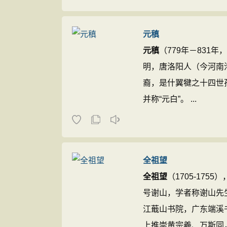
优美动人，广为传诵。
好，独恨无人作郑笺”
元稹
于家乡沁阳（今河南焦
元稹
（779年－831
集》。 ...
明，唐洛阳人（今河南
裔，是什翼犍之十四世
并称“元白”。 ...
全祖望
全祖望
（1705-17
号谢山，学者称谢山先
江蕺山书院，广东端溪
上推崇黄宗羲、万斯同