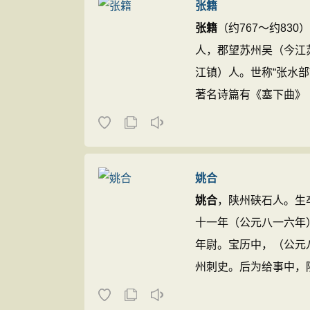
张籍
张籍
（约767～约83
人，郡望苏州吴（今江
江镇）人。世称“张水部”
著名诗篇有《塞下曲》
为，韩愈所说的“吴郡
张
《舆地纪胜》等史传材
姚合
姚合
，陕州硖石人。生
十一年（公元八一六年
年尉。宝历中，（公元
州刺史。后为给事中，
师事之。诗与贾岛齐名