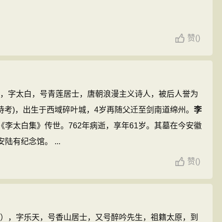
赞
(
)
年），字太白，号青莲居士，唐朝浪漫主义诗人，被后人誉为
(待考)，出生于西域碎叶城，4岁再随父迁至剑南道绵州。
李
《李太白集》传世。762年病逝，享年61岁。其墓在今安徽
有纪念馆。 ...
赞
(
)
46年），字乐天，号香山居士，又号醉吟先生，祖籍太原，到