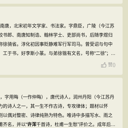
咏等十八人诗，为极玄集一卷，又摭古人诗联，叙其措
卷，（均《唐才子传》）并传于世。 ...
年）南唐，北宋初年文学家、书法家。字鼎臣，广陵（今江苏
校书郎、南唐知制诰、翰林学士、吏部尚书，后随李煜归
称徐骑省。淳化初因事贬静难军行军司马。曾受诏与句中
。工于书，好李斯小篆。与弟徐锴有文名，号称“二徐”；又
徐”。 ...
赞
(
)
8），字用晦（一作仲晦），唐代诗人，润州丹阳（今江苏丹
力的诗人之一，其一生不作古诗，专攻律体；题材以怀
则以偶对整密、诗律纯熟为特色。唯诗中多描写水、雨之
甫齐名，并以“
许浑
千首诗，杜甫一生愁”评价之。成年后移