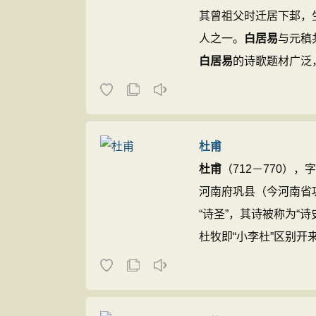
其曾祖父时迁居下邽，
人之一。
白居易
与元稹
白居易
的诗歌题材广泛，
翰林学士、左赞善大夫。
庆集》传世，代表诗作有
杜甫
杜甫
（712－770）
河南府巩县（今河南省
“诗圣”，其诗被称为“诗
杜牧即“小李杜”区别开
他的约1400余首诗
深远。759-766年间