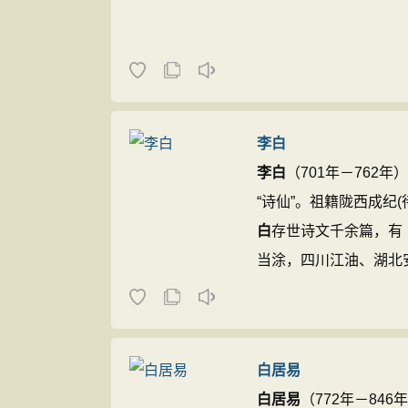
李白
李白
（701年－762
“诗仙”。祖籍陇西成纪
白
存世诗文千余篇，有
当涂，四川江油、湖北安陆
白居易
白居易
（772年－8