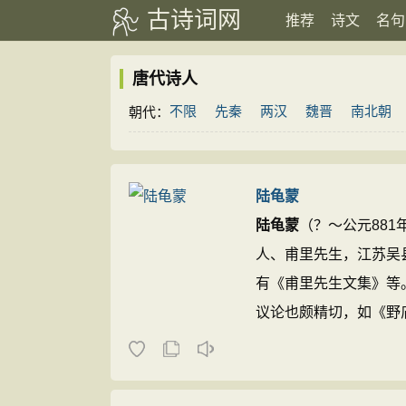
古诗词网
推荐
诗文
名句
唐代诗人
不限
先秦
两汉
魏晋
南北朝
朝代：
陆龟蒙
陆龟蒙
（？～公元88
人、甫里先生，江苏吴
有《甫里先生文集》等
议论也颇精切，如《野
陆”，诗以写景咏物为多。 