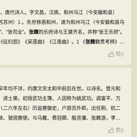
0），唐代诗人。字文昌，汉族，和州乌江（今安徽和县）
苏苏州）1 。先世移居和州，遂为和州乌江（今安徽和县乌
、“张司业”。
张籍
的乐府诗与王建齐名，并称“张王乐府”。
《征妇怨》《采莲曲》《江南曲》。1 《
张籍
籍贯考辨》认
籍
”乃谓其郡望，并引《新唐书·
张籍
传》、《唐诗纪事》、
赞
(
)
料，驳苏州之说而定
张籍
为乌江人。 ...
卒年均不详，约唐文宗太和中前后在世。以诗名。登元和
）进士第。初授武功主簿，人因称为姚武功。调富平、万
八二六年左右）历监察御史，户部员外郎。出任荆、杭二
陕、虢观察使。与马戴、费冠卿、殷尧藩、张籍游，李频
，号称“姚、贾”。仕终秘书监。合著有诗集十卷，《新唐书
赞
(
)