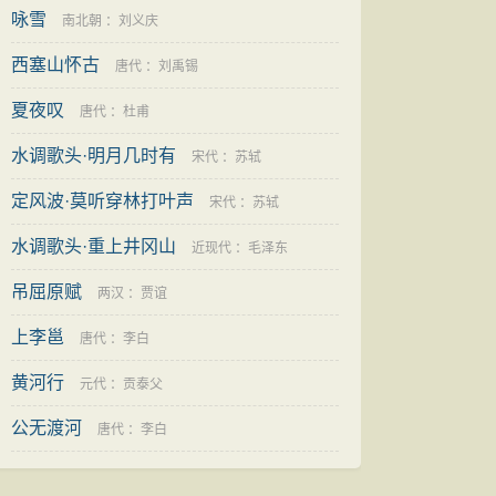
咏雪
南北朝
：
刘义庆
西塞山怀古
唐代
：
刘禹锡
夏夜叹
唐代
：
杜甫
水调歌头·明月几时有
宋代
：
苏轼
定风波·莫听穿林打叶声
宋代
：
苏轼
水调歌头·重上井冈山
近现代
：
毛泽东
吊屈原赋
两汉
：
贾谊
上李邕
唐代
：
李白
黄河行
元代
：
贡泰父
公无渡河
唐代
：
李白