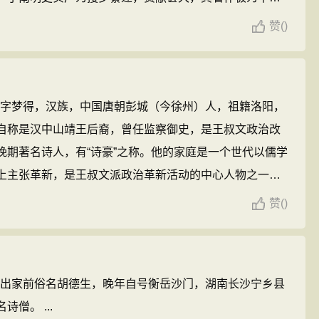
卷，且大多数学术著作用力极深。其主要著作有：《鲒埼亭
赞
(
)
》、《七校水经注》、《续甬上耆旧诗》、《经史问
汉书地理志稽疑》、《古今通史年表》等。 ...
2），字梦得，汉族，中国唐朝彭城（今徐州）人，祖籍洛阳，
自称是汉中山靖王后裔，曾任监察御史，是王叔文政治改
晚期著名诗人，有“诗豪”之称。他的家庭是一个世代以儒学
上主张革新，是王叔文派政治革新活动的中心人物之一。
为朗州司马（今湖南常德）。据湖南常德历史学家、收藏
赞
(
)
锡
被贬为朗州司马其间写了著名的“汉寿城春望”。 ...
年）出家前俗名胡德生，晚年自号衡岳沙门，湖南长沙宁乡县
僧。 ...