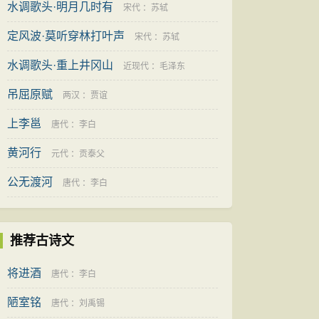
水调歌头·明月几时有
宋代
：
苏轼
定风波·莫听穿林打叶声
宋代
：
苏轼
水调歌头·重上井冈山
近现代
：
毛泽东
吊屈原赋
两汉
：
贾谊
上李邕
唐代
：
李白
黄河行
元代
：
贡泰父
公无渡河
唐代
：
李白
推荐古诗文
将进酒
唐代
：
李白
陋室铭
唐代
：
刘禹锡