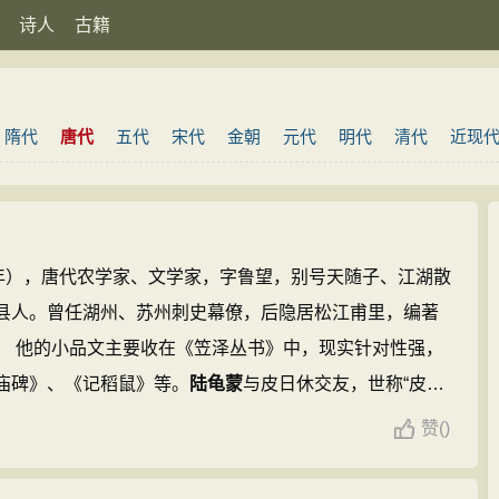
诗人
古籍
隋代
唐代
五代
宋代
金朝
元代
明代
清代
近现
1年），唐代农学家、文学家，字鲁望，别号天随子、江湖散
县人。曾任湖州、苏州刺史幕僚，后隐居松江甫里，编著
。 他的小品文主要收在《笠泽丛书》中，现实针对性强，
庙碑》、《记稻鼠》等。
陆龟蒙
与皮日休交友，世称“皮
...
赞
(
)