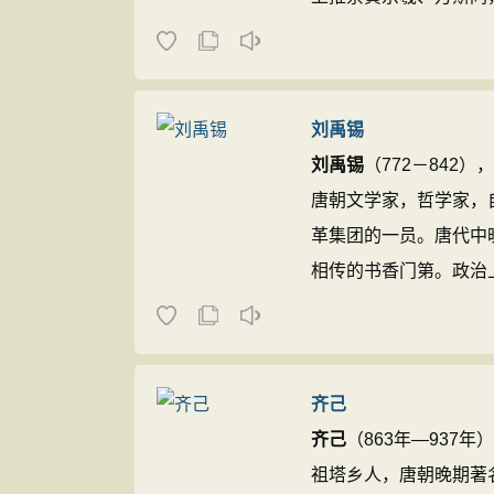
富，达35部，400多
集》、《困学纪闻三笺
答》、《读易别录》、《
刘禹锡
刘禹锡
（772－84
唐朝文学家，哲学家，
革集团的一员。唐代中
相传的书香门第。政治
后来永贞革新失败被贬
家周新国先生考证
刘禹
齐己
齐己
（863年—937
祖塔乡人，唐朝晚期著名诗