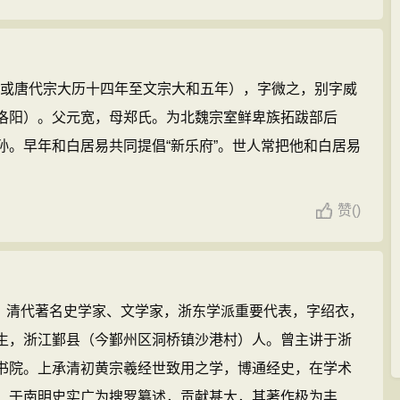
但部分诗歌过于隐晦迷离，难于索解，至有“诗家总爱西昆
之说。因处于牛李党争的夹缝之中，一生很不得志。死后葬
作市沁阳与博爱县交界之处）。作品收录为《李义山诗
年，或唐代宗大历十四年至文宗大和五年），字微之，别字威
洛阳）。父元宽，母郑氏。为北魏宗室鲜卑族拓跋部后
孙。早年和白居易共同提倡“新乐府”。世人常把他和白居易
赞
(
)
55），清代著名史学家、文学家，浙东学派重要代表，字绍衣，
生，浙江鄞县（今鄞州区洞桥镇沙港村）人。曾主讲于浙
书院。上承清初黄宗羲经世致用之学，博通经史，在学术
，于南明史实广为搜罗纂述，贡献甚大，其著作极为丰