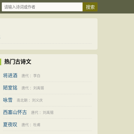
代
热门古诗文
将进酒
唐代
：
李白
陋室铭
唐代
：
刘禹锡
咏雪
南北朝
：
刘义庆
西塞山怀古
唐代
：
刘禹锡
夏夜叹
唐代
：
杜甫