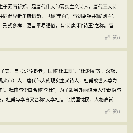
生于河南新郑。是唐代伟大的现实主义诗人，唐代三大诗
共同倡导新乐府运动，世称“元白”，与刘禹锡并称“刘白”。
形式多样，语言平易通俗，有“诗魔”和“诗王”之称。官至
公元846年，
白居易
在洛阳逝世，葬于香山。有《白氏长
赞
(
)
《长恨歌》、《卖炭翁》、《琵琶行》等。 ...
，字子美，自号少陵野老，世称“杜工部”、“杜少陵”等，汉族，
巩义市）人，唐代伟大的现实主义诗人，
杜甫
被世人尊为
史”。
杜甫
与李白合称“李杜”，为了跟另外两位诗人李商隐与
来，
杜甫
与李白又合称“大李杜”。他忧国忧民，人格高尚，
被保留了下来，诗艺精湛，在中国古典诗歌中备受推崇，影响
赞
(
)
曾居成都，后世有
杜甫
草堂纪念。 ...