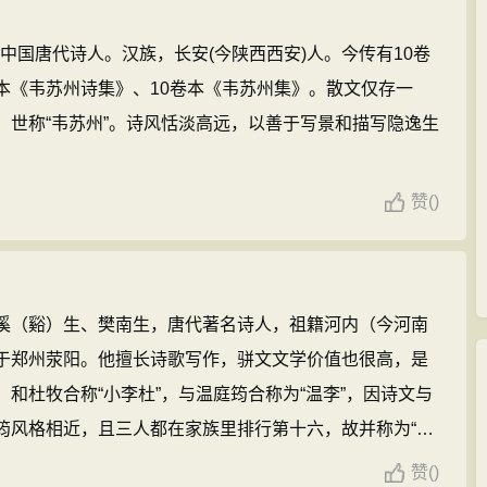
），中国唐代诗人。汉族，长安(今陕西西安)人。今传有10卷
本《韦苏州诗集》、10卷本《韦苏州集》。散文仅存一
，世称“韦苏州”。诗风恬淡高远，以善于写景和描写隐逸生
赞
(
)
溪（谿）生、樊南生，唐代著名诗人，祖籍河内（今河南
于郑州荥阳。他擅长诗歌写作，骈文文学价值也很高，是
和杜牧合称“小李杜”，与温庭筠合称为“温李”，因诗文与
筠风格相近，且三人都在家族里排行第十六，故并称为“三
奇，风格秾丽，尤其是一些爱情诗和无题诗写得缠绵悱恻，
赞
(
)