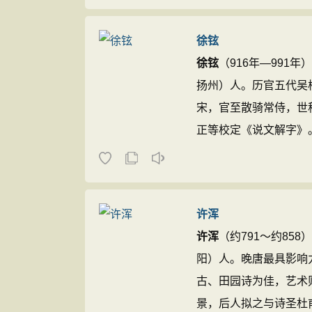
艺文志》及选王维、祖
意，各有体要，撰诗例一
徐铉
徐铉
（916年—991
扬州）人。历官五代吴
宋，官至散骑常侍，世
正等校定《说文解字》
与韩熙载齐名，江东谓之“韩
许浑
许浑
（约791～约85
阳）人。晚唐最具影响
古、田园诗为佳，艺术
景，后人拟之与诗圣杜